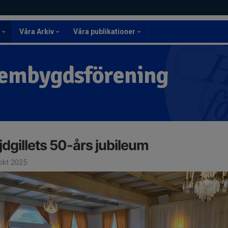
r
Våra Arkiv
Våra publikationer
embygdsförening
jdgillets 50-års jubileum
okt 2025