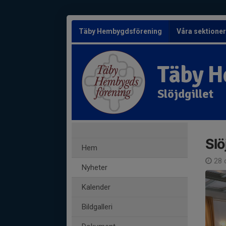
Täby Hembygdsförening
Våra sektione
Täby H
Slöjdgillet
Slö
Hem
28 
Nyheter
Kalender
Bildgalleri