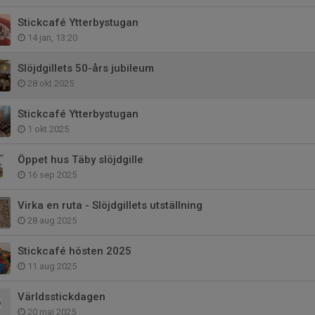
Stickcafé Ytterbystugan
14 jan, 13:20
Slöjdgillets 50-års jubileum
28 okt 2025
Stickcafé Ytterbystugan
1 okt 2025
Öppet hus Täby slöjdgille
16 sep 2025
Virka en ruta - Slöjdgillets utställning
28 aug 2025
Stickcafé hösten 2025
11 aug 2025
Världsstickdagen
20 maj 2025