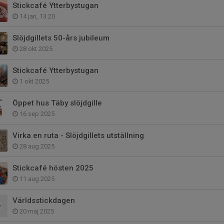
Stickcafé Ytterbystugan
14 jan, 13:20
Slöjdgillets 50-års jubileum
28 okt 2025
Stickcafé Ytterbystugan
1 okt 2025
Öppet hus Täby slöjdgille
16 sep 2025
Virka en ruta - Slöjdgillets utställning
28 aug 2025
Stickcafé hösten 2025
11 aug 2025
Världsstickdagen
20 maj 2025