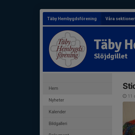
Täby Hembygdsförening
Våra sektione
Täby H
Slöjdgillet
Sti
Hem
11 
Nyheter
Kalender
Bildgalleri