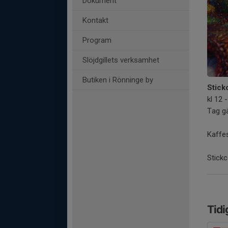
Dokument
Kontakt
Program
Slöjdgillets verksamhet
Butiken i Rönninge by
Stick
kl 12 
Tag g
Kaffe
Stickc
Tidi