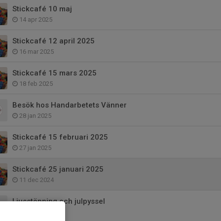
Stickcafé 10 maj
14 apr 2025
Stickcafé 12 april 2025
16 mar 2025
Stickcafé 15 mars 2025
18 feb 2025
Besök hos Handarbetets Vänner
28 jan 2025
Stickcafé 15 februari 2025
27 jan 2025
Stickcafé 25 januari 2025
11 dec 2024
Ljusstöpning och julpyssel
21 okt 2024