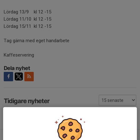
Lördag 13/9 kl 12 -15
Lördag 11/10 kl 12 -15
Lördag 15/11 kl 12 -15
Tag gärna med eget handarbete
Kaffeservering
Dela nyhet
Tidigare nyheter
Stickcafé Ytterbystugan
14 jan, 13:20
Slöjdgillets 50-års jubileum