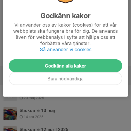
28 okt 2025
Godkänn kakor
Stickcafé Ytterbystugan
1 okt 2025
Vi använder oss av kakor (cookies) för att vår
webbplats ska fungera bra för dig. De används
Öppet hus Täby slöjdgille
även för webbanalys i syfte att hjälpa oss att
16 sep 2025
förbättra våra tjänster.
Så använder vi cookies
Virka en ruta - Slöjdgillets utställning
28 aug 2025
Godkänn alla kakor
Stickcafé hösten 2025
Bara nödvändiga
11 aug 2025
Världsstickdagen
20 maj 2025
Stickcafé 10 maj
14 apr 2025
Stickcafé 12 april 2025