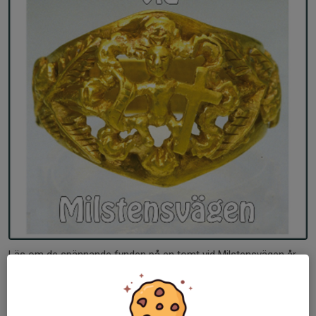
Läs om de spännande fynden på en tomt vid Milstensvägen år
1933 samt nyligen en oväntad fortsättning.
Läs senaste
tidningen här
.