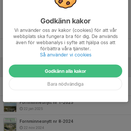
Dela nyhet
Godkänn kakor
Vi använder oss av kakor (cookies) för att vår
Tidigare nyheter
webbplats ska fungera bra för dig. De används
även för webbanalys i syfte att hjälpa oss att
Fornminnesnytt Nr 1-2026
förbättra våra tjänster.
12 mar, 21:00
Så använder vi cookies
Fornminnesnytt nr 3-2025
Godkänn alla kakor
25 mar 2025
Fornminnesnytt nr 2-2025
Bara nödvändiga
17 feb 2025
Fornminnesnytt nr 1-2025
22 jan 2025
Fornminnesnytt nr 8-2024
22 nov 2024