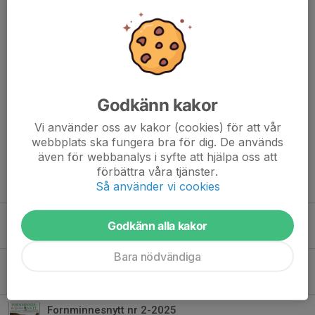
utgrävningen av ett gravfält några hundra meter norr om
Roslags Näsbys station inför byggandet av Centralvägen som
skulle ansluta till den nya motorvägen.
Undrar hur många av dagens närboende som känner till platsen
och dess historia?
Här kan du läsa tidningen
Godkänn kakor
Dela nyhet
Vi använder oss av kakor (cookies) för att vår
webbplats ska fungera bra för dig. De används
även för webbanalys i syfte att hjälpa oss att
förbättra våra tjänster.
Tidigare nyheter
Så använder vi cookies
Fornminnesnytt Nr 1-2026
Godkänn alla kakor
12 mar, 21:00
Bara nödvändiga
Fornminnesnytt nr 3-2025
25 mar 2025
Fornminnesnytt nr 2-2025