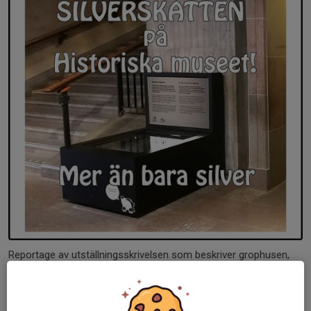
Reportage av utställningsskrivelsen som beskriver grophusen,
amuletterna, myntens ursprung, ålder, och myntherrar,
textilpåsen, urnan samt pollenanalyser m.m.
Här kan du läsa tidningen.