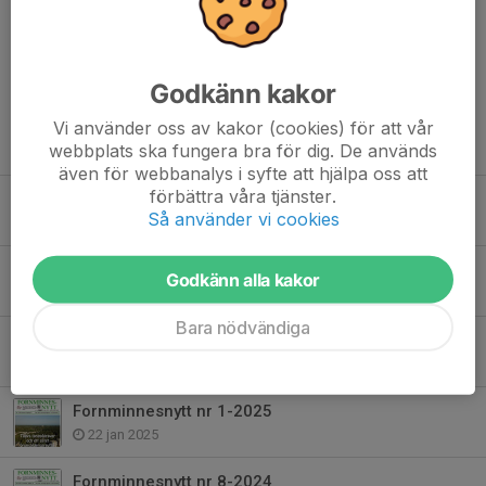
Dela nyhet
Godkänn kakor
Vi använder oss av kakor (cookies) för att vår
Tidigare nyheter
webbplats ska fungera bra för dig. De används
även för webbanalys i syfte att hjälpa oss att
förbättra våra tjänster.
Fornminnesnytt Nr 1-2026
Så använder vi cookies
12 mar, 21:00
Fornminnesnytt nr 3-2025
Godkänn alla kakor
25 mar 2025
Bara nödvändiga
Fornminnesnytt nr 2-2025
17 feb 2025
Fornminnesnytt nr 1-2025
22 jan 2025
Fornminnesnytt nr 8-2024