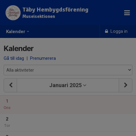
Täby Hembygdsförening
Museisektionen
Logga in
Kalender
Kalender
Gå till idag
|
Prenumerera
Januari 2025
1
Ons
2
Tor