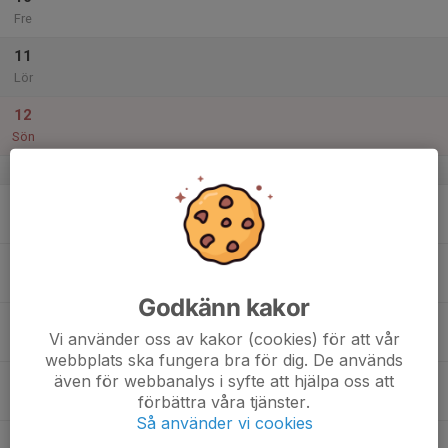
Fre
11
Lör
12
Sön
v.3
13
Mån
14
Tis
Godkänn kakor
15
Vi använder oss av kakor (cookies) för att vår
Ons
webbplats ska fungera bra för dig. De används
även för webbanalys i syfte att hjälpa oss att
16
förbättra våra tjänster.
Tor
Så använder vi cookies
17