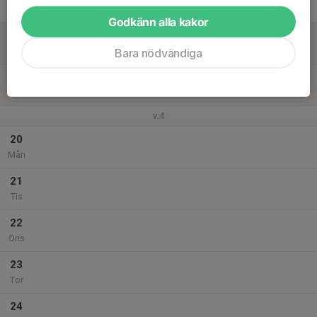
Fre
Godkänn alla kakor
18
Lör
Bara nödvändiga
19
Sön
v.4
20
Mån
21
Tis
22
Ons
23
Tor
24