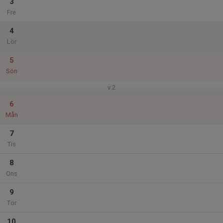
3
Fre
4
Lör
5
Sön
v.2
6
Mån
7
Tis
8
Ons
9
Tor
10