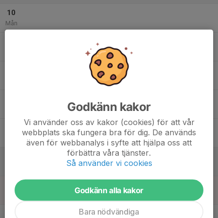
10
Mån
11
Tis
12
Ons
13
Godkänn kakor
Tor
Vi använder oss av kakor (cookies) för att vår
14
webbplats ska fungera bra för dig. De används
Fre
även för webbanalys i syfte att hjälpa oss att
förbättra våra tjänster.
15
Så använder vi cookies
Lör
16
Godkänn alla kakor
Sön
Bara nödvändiga
v.8