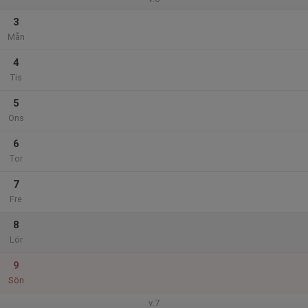
3
Mån
4
Tis
5
Ons
6
Tor
7
Fre
8
Lör
9
Sön
v.7