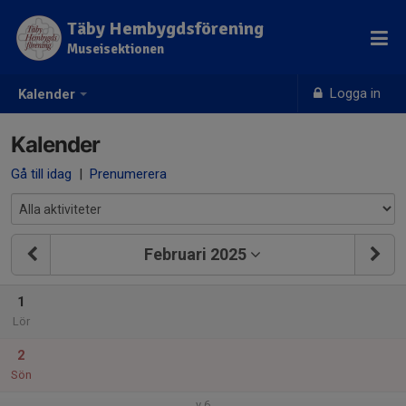
Täby Hembygdsförening
Museisektionen
Logga in
Kalender
Kalender
Gå till idag
|
Prenumerera
Februari 2025
1
Lör
2
Sön
v.6