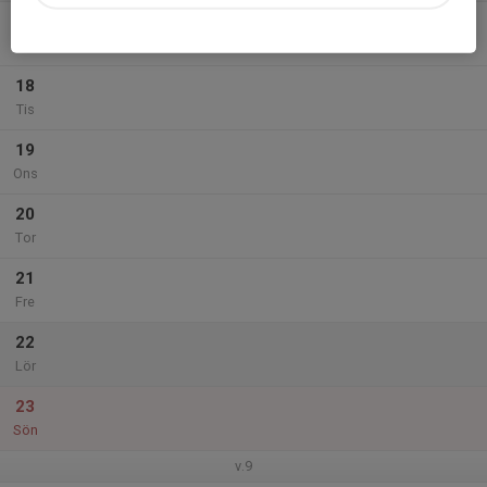
17
Mån
18
Tis
19
Ons
20
Tor
21
Fre
22
Lör
23
Sön
v.9