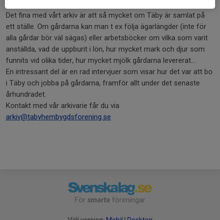
tingsrätter inom det militära, länsarkiv etc.
Det fina med vårt arkiv är att så mycket om Täby är samlat på
ett ställe. Om gårdarna kan man t ex följa ägarlängder (inte för
alla gårdar bör väl sägas) eller arbetsböcker om vilka som varit
anställda, vad de uppburit i lön, hur mycket mark och djur som
funnits vid olika tider, hur mycket mjölk gårdarna levererat…
En intressant del är en rad intervjuer som visar hur det var att bo
i Täby och jobba på gårdarna, framför allt under det senaste
århundradet.
Kontakt med vår arkivarie får du via
arkiv@tabyhembygdsforening.se
För
smarta
föreningar