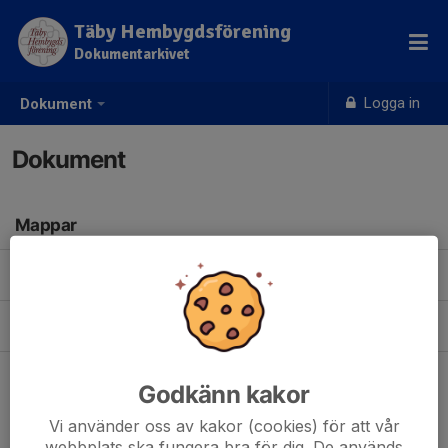
Täby Hembygdsförening
Dokumentarkivet
Logga in
Dokument
Dokument
Mappar
Exempel på arkiverade dokument
(1)
kartor
(0)
Godkänn kakor
Vi använder oss av kakor (cookies) för att vår
webbplats ska fungera bra för dig. De används