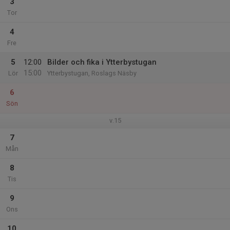
3
Tor
4
Fre
5
12:00
Bilder och fika i Ytterbystugan
15:00
Lör
Ytterbystugan, Roslags Näsby
6
Sön
v.15
7
Mån
8
Tis
9
Ons
10