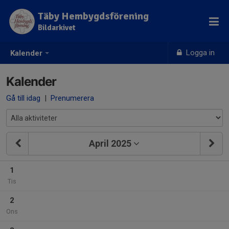
Täby Hembygdsförening
Bildarkivet
Logga in
Kalender
Kalender
Gå till idag
|
Prenumerera
April 2025
1
Tis
2
Ons