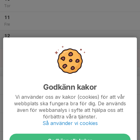
Tor
11
Fre
12
Lör
13
Sön
v.16
14
Godkänn kakor
Mån
Vi använder oss av kakor (cookies) för att vår
15
webbplats ska fungera bra för dig. De används
Tis
även för webbanalys i syfte att hjälpa oss att
förbättra våra tjänster.
16
Så använder vi cookies
Ons
17