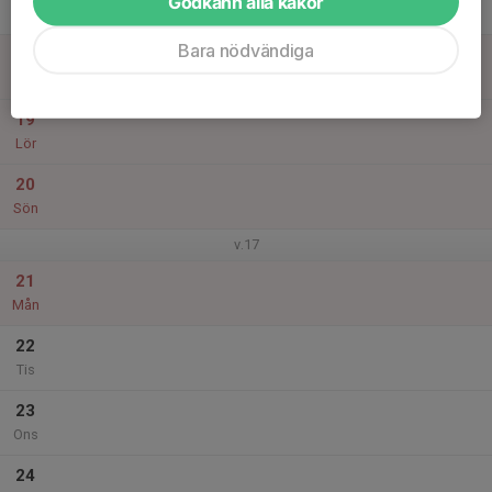
Godkänn alla kakor
Tor
Bara nödvändiga
18
Fre
19
Lör
20
Sön
v.17
21
Mån
22
Tis
23
Ons
24