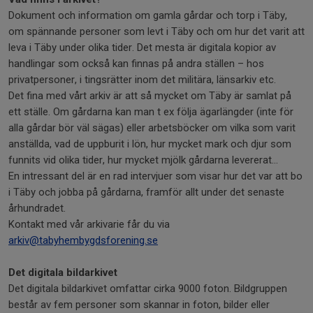
Dokument och information om gamla gårdar och torp i Täby,
om spännande personer som levt i Täby och om hur det varit att
leva i Täby under olika tider. Det mesta är digitala kopior av
handlingar som också kan finnas på andra ställen – hos
privatpersoner, i tingsrätter inom det militära, länsarkiv etc.
Det fina med vårt arkiv är att så mycket om Täby är samlat på
ett ställe. Om gårdarna kan man t ex följa ägarlängder (inte för
alla gårdar bör väl sägas) eller arbetsböcker om vilka som varit
anställda, vad de uppburit i lön, hur mycket mark och djur som
funnits vid olika tider, hur mycket mjölk gårdarna levererat…
En intressant del är en rad intervjuer som visar hur det var att bo
i Täby och jobba på gårdarna, framför allt under det senaste
århundradet.
Kontakt med vår arkivarie får du via
arkiv@tabyhembygdsforening.se
Det digitala bildarkivet
Det digitala bildarkivet omfattar cirka 9000 foton. Bildgruppen
består av fem personer som skannar in foton, bilder eller