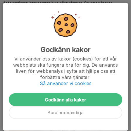
fotograferar intressanta hus eller platser. Gruppen lagrar
bilderna i föreningens digitala arkiv och på
Digitaltmuseum
.
Kontakt med vår bildgrupp får du via e-
postadress:
foto@tabyhembygdsforening.se
Godkänn kakor
Vi använder oss av kakor (cookies) för att vår
webbplats ska fungera bra för dig. De används
även för webbanalys i syfte att hjälpa oss att
förbättra våra tjänster.
Så använder vi cookies
Godkänn alla kakor
Bara nödvändiga