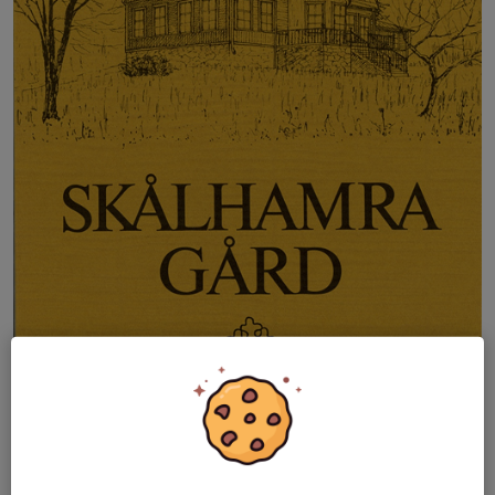
Nr 11 1973 Näsby slott på Lamms tid
Nr 12 1975 Gårdar i Täby Gribbylund