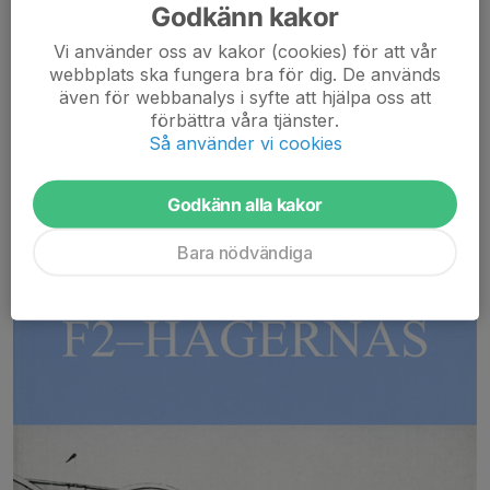
Nr 13 1976 Gårdar i Täby Karby gård
Godkänn kakor
Nr 14 1979 Skålhamra gård
Vi använder oss av kakor (cookies) för att vår
Nr 15 1981 Täby förr och nu
webbplats ska fungera bra för dig. De används
Nr 16 1982 Sevärt i Täby med en kort historik
även för webbanalys i syfte att hjälpa oss att
Nr 17 1983 Rönninge by
förbättra våra tjänster.
Nr 18 1984 Ytterby Roslags-Näsby skola och samhälle i Täby
Så använder vi cookies
Nr 19 1985 Roslagsbanan och bygden, 1885-1985
Nr 20 1987 Från ledung till landstorm i Täby
Godkänn alla kakor
Våra utgivna skrifter
Bara nödvändiga