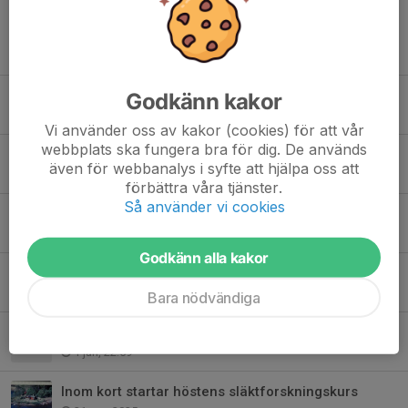
Tidigare nyheter
Vi håller en Fortsättningskurs i släktforskning under hösten.
Godkänn kakor
28 jul, 13:43
Vi använder oss av kakor (cookies) för att vår
webbplats ska fungera bra för dig. De används
Hösten släktforskningskurs - en Fortsättningskurs
även för webbanalys i syfte att hjälpa oss att
28 jul, 13:28
förbättra våra tjänster.
Så använder vi cookies
Grundkurs, dagens sätt att släktforska startar 12/2-26
13 jan, 13:51
Godkänn alla kakor
Grundkurs i släktforskning våren 2026
1 jan, 23:11
Bara nödvändiga
Stämmer släkthistorierna du hört?
1 jan, 22:59
Inom kort startar höstens släktforskningskurs