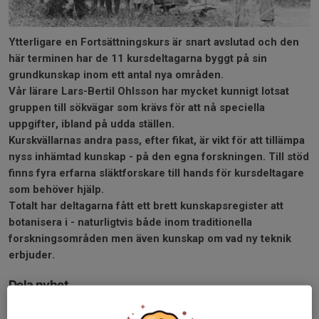
Ytterligare en Fortsättningskurs är snart avslutad och den
här terminen har de 11 kursdeltagarna byggt på sin
grundkunskap inom ett antal nya områden.
Vår lärare Lars-Bertil Ohlsson har mycket kunnigt lotsat
gruppen till sökvägar som krävs för att nå speciella
uppgifter, ibland på udda ställen.
Kurskvällarnas andra pass, efter fikat, är vikt för att tillämpa
nyss inhämtad kunskap - på den egna forskningen. Till stöd
finns fyra erfarna släktforskare till hands för kursdeltagare
som behöver hjälp.
Totalt har deltagarna fått ett brett kunskapsregister att
botanisera i - naturligtvis både inom traditionella
forskningsområden men även kunskap om vad ny teknik
erbjuder.
Dela nyhet