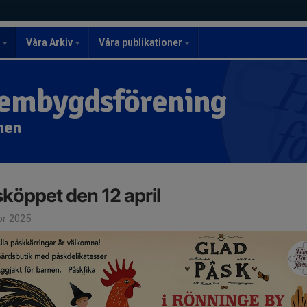
r
Våra Arkiv
Våra publikationer
embygdsförening
nen
köppet den 12 april
pr 2025