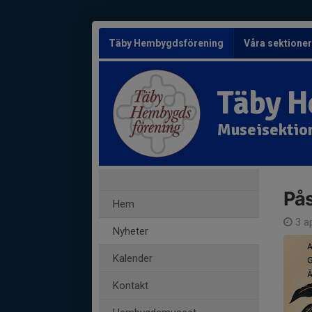
Täby Hembygdsförening
Våra sektione
Täby H
Museisektio
Pås
Hem
3 a
Nyheter
Kalender
Kontakt