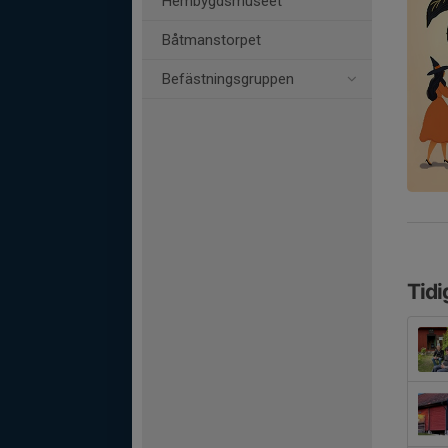
Hembygdsmuseet
Båtmanstorpet
Befästningsgruppen
Tidi