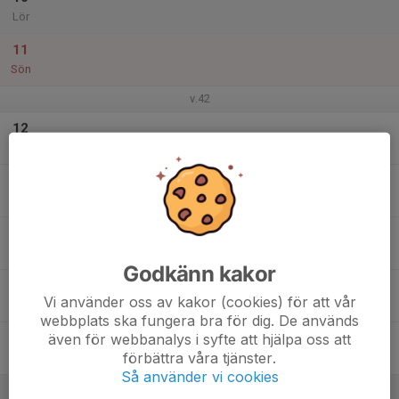
Lör
11
Sön
v.42
12
Mån
13
Tis
14
Ons
Godkänn kakor
15
Vi använder oss av kakor (cookies) för att vår
Tor
webbplats ska fungera bra för dig. De används
även för webbanalys i syfte att hjälpa oss att
16
förbättra våra tjänster.
Fre
Så använder vi cookies
17