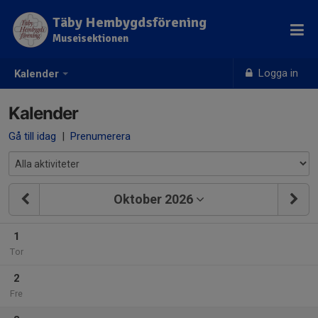
Täby Hembygdsförening
Museisektionen
Logga in
Kalender
Kalender
Gå till idag
|
Prenumerera
Oktober 2026
1
Tor
2
Fre