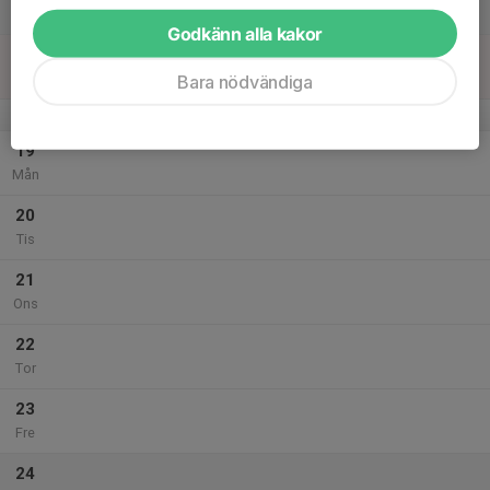
Lör
Godkänn alla kakor
18
Sön
Bara nödvändiga
v.43
19
Mån
20
Tis
21
Ons
22
Tor
23
Fre
24