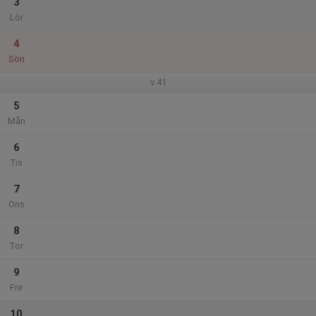
3
Lör
4
Sön
v.41
5
Mån
6
Tis
7
Ons
8
Tor
9
Fre
10