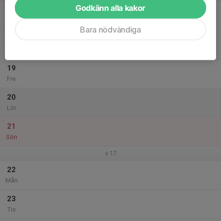
Godkänn alla kakor
17
Ons
Bara nödvändiga
18
Tor
19
Fre
20
Lör
21
Sön
v.17
22
Mån
23
Tis