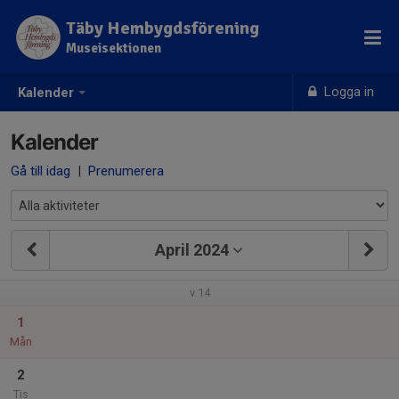
Täby Hembygdsförening
Museisektionen
Logga in
Kalender
Kalender
Gå till idag
|
Prenumerera
April 2024
v.14
1
Mån
2
Tis