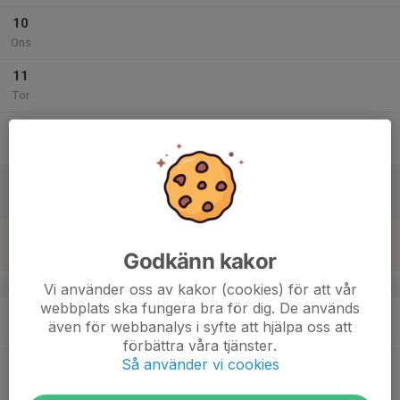
10
Ons
11
Tor
12
Fre
13
Lör
14
Sön
Godkänn kakor
v.16
Vi använder oss av kakor (cookies) för att vår
webbplats ska fungera bra för dig. De används
15
även för webbanalys i syfte att hjälpa oss att
Mån
förbättra våra tjänster.
Så använder vi cookies
16
Tis