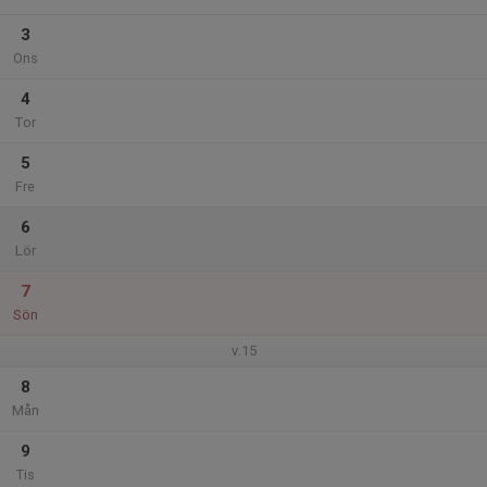
3
Ons
4
Tor
5
Fre
6
Lör
7
Sön
v.15
8
Mån
9
Tis