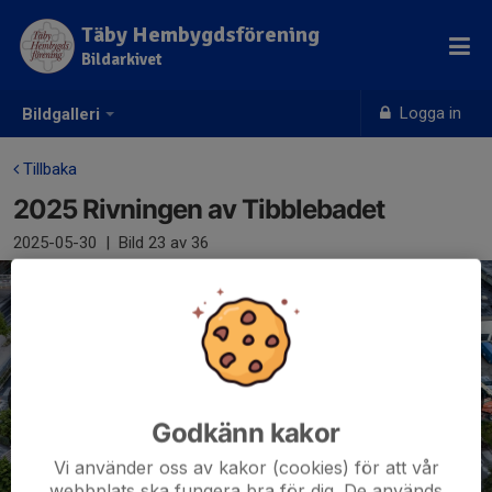
Täby Hembygdsförening
Bildarkivet
Logga in
Bildgalleri
Tillbaka
2025 Rivningen av Tibblebadet
2025-05-30
|
Bild
23
av 36
Godkänn kakor
Vi använder oss av kakor (cookies) för att vår
webbplats ska fungera bra för dig. De används