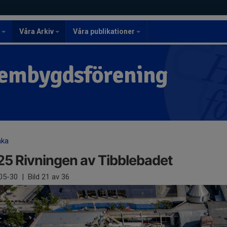
r
Våra Arkiv
Våra publikationer
embygdsförening
aka
5 Rivningen av Tibblebadet
05-30
|
Bild
21
av 36