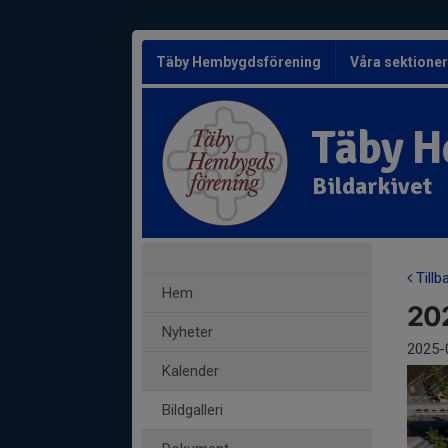
Täby Hembygdsförening
Våra sektione
Täby H
Bildarkivet
Tillb
Hem
202
Nyheter
2025-
Kalender
Bildgalleri