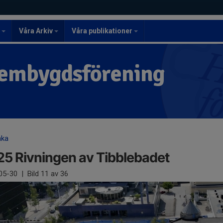
r
Våra Arkiv
Våra publikationer
embygdsförening
aka
5 Rivningen av Tibblebadet
05-30
|
Bild
11
av 36