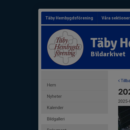
Täby Hembygdsförening
Våra sektione
Täby H
Bildarkivet
Tillb
Hem
202
Nyheter
2025-
Kalender
Bildgalleri