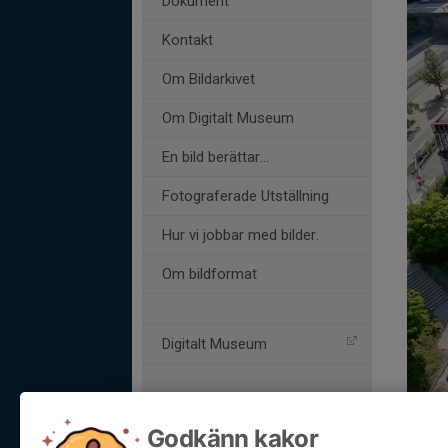
Dokument
Kontakt
Om Bildarkivet
Om Digitalt Museum
En bild berättar…
Fotograferade Utställning
Hur vi jobbar med bilder.
Om bildformat
Digitalt Museum
Komm
Godkänn kakor